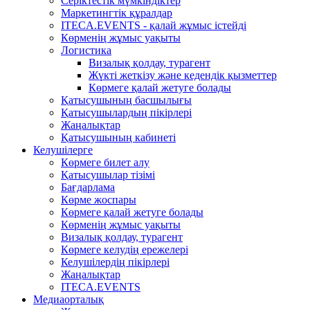
Серіктестік мүмкіндіктер
Маркетингтік құралдар
ITECA.EVENTS - қалай жұмыс істейді
Көрменің жұмыс уақыты
Логистика
Визалық қолдау, турагент
Жүкті жеткізу және кедендік қызметтер
Көрмеге қалай жетуге болады
Қатысушының басшылығы
Қатысушылардың пікірлері
Жаңалықтар
Қатысушының кабинеті
Келушілерге
Көрмеге билет алу
Қатысушылар тізімі
Бағдарлама
Көрме жоспары
Көрмеге қалай жетуге болады
Көрменің жұмыс уақыты
Визалық қолдау, турагент
Көрмеге келудің ережелері
Келушілердің пікірлері
Жаңалықтар
ITECA.EVENTS
Медиаорталық