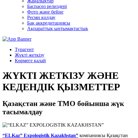
Жаңалықтар
Баспасөз релиздері
Фото және бейне
Ресми қолдау
Бақ аккредитациясы
Ақпараттық ынтымақтастық
Турагент
Жүкті жеткізу
Көрмеге қалай
ЖҮКТІ ЖЕТКІЗУ ЖӘНЕ
КЕДЕНДІК ҚЫЗМЕТТЕР
Қазақстан және ТМО бойынша жүк
тасымалдау
“ELKaz” Expologistik Kazakhstan”
компаниясы Қазақстан