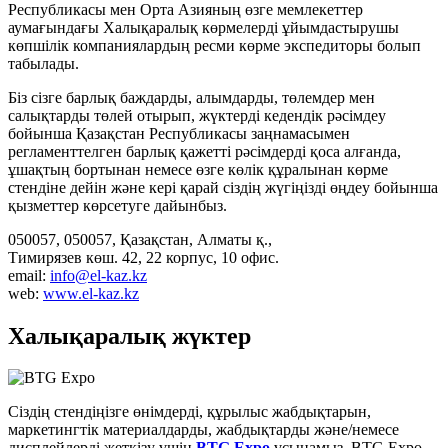
Республикасы мен Орта Азияның өзге мемлекеттер
аумағындағы Халықаралық көрмелерді ұйымдастырушы
көпшілік компаниялардың ресми көрме экспедиторы болып
табылады.
Біз сізге барлық баждарды, алымдарды, төлемдер мен
салықтарды төлей отырып, жүктерді кедендік рәсімдеу
бойынша Қазақстан Республикасы заңнамасымен
регламенттелген барлық қажетті рәсімдерді қоса алғанда,
ұшақтың бортынан немесе өзге көлік құралынан көрме
стендіне дейін және кері қарай сіздің жүгіңізді өңдеу бойынша
қызметтер көрсетуге дайынбыз.
050057, 050057, Қазақстан, Алматы қ.,
Тимирязев көш. 42, 22 корпус, 10 офис.
email:
info@el-kaz.kz
web:
www.el-kaz.kz
Халықаралық жүктер
Сіздің стендіңізге өнімдерді, құрылыс жабдықтарын,
маркетингтік материалдарды, жабдықтарды және/немесе
дисплейлерді жеткізу үшін
BTG Expo
ұсынамыз. BTG Expo