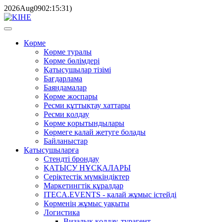
2026
Aug
09
02:15:31
)
Көрме
Көрме туралы
Көрме бөлімдері
Қатысушылар тізімі
Бағдарлама
Баяндамалар
Көрме жоспары
Ресми құттықтау хаттары
Ресми қолдау
Көрме қорытындылары
Көрмеге қалай жетуге болады
Байланыстар
Қатысушыларға
Стендті брондау
ҚАТЫСУ НҰСҚАЛАРЫ
Серіктестік мүмкіндіктер
Маркетингтік құралдар
ITECA.EVENTS - қалай жұмыс істейді
Көрменің жұмыс уақыты
Логистика
Визалық қолдау, турагент