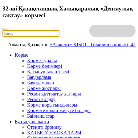
32-ші Қазақстандық Халықаралық «Денсаулық
сақтау» көрмесі
Алматы, Қазақстан
«Атакент» ҚІЫО
Тимирязев көшесі, 42
Көрме
Көрме туралы
Көрме бөлімдері
Қатысушылар тізімі
Бағдарлама
Баяндамалар
Көрме жоспары
Ресми құттықтау хаттары
Ресми қолдау
Көрме қорытындылары
Көрмеге қалай жетуге болады
Байланыстар
Қатысушыларға
Стендті брондау
ҚАТЫСУ НҰСҚАЛАРЫ