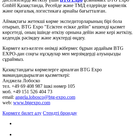
GmbH Қазақстанда, Ресейде және ТМД елдерінде көрмелік
және оқиғалық логистикаға арнайы бағытталған.
Аймақтағы жетекші көрме экспедиторларының бірі бола
отырып, BTG Expo "Есіктен есікке дейін" кешенді қызмет
көрсетеді, оның ішінде өткізу орнына дейін және кері жеткізу,
кедендік рәсімдеу және жүктерді өңдеу.
Көрмеге кез-келген өнімді жібермес бұрын әрдайым BTG
EXPO-дан соңғы нұсқаулар мен мерзімдерді алуыңызды
сұраймыз.
Қазақстандағы көрмелерге арналған BTG Expo
мамандандырылған қызметкері:
Анджела Лобоско
тел. +49 69 408 987 ішкі нөмер 105
моб. +49 151 526 404 73
email:
angela.lobosco@btg-expo.com
web:
www.btgexpo.com
Көрмеге билет алу
Стендті брондау