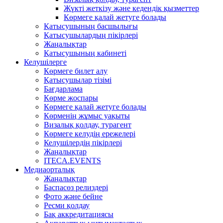
Жүкті жеткізу және кедендік қызметтер
Көрмеге қалай жетуге болады
Қатысушының басшылығы
Қатысушылардың пікірлері
Жаңалықтар
Қатысушының кабинеті
Келушілерге
Көрмеге билет алу
Қатысушылар тізімі
Бағдарлама
Көрме жоспары
Көрмеге қалай жетуге болады
Көрменің жұмыс уақыты
Визалық қолдау, турагент
Көрмеге келудің ережелері
Келушілердің пікірлері
Жаңалықтар
ITECA.EVENTS
Медиаорталық
Жаңалықтар
Баспасөз релиздері
Фото және бейне
Ресми қолдау
Бақ аккредитациясы