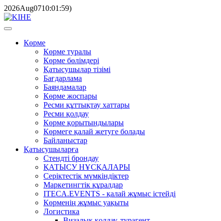
2026
Aug
07
10:01:59
)
Көрме
Көрме туралы
Көрме бөлімдері
Қатысушылар тізімі
Бағдарлама
Баяндамалар
Көрме жоспары
Ресми құттықтау хаттары
Ресми қолдау
Көрме қорытындылары
Көрмеге қалай жетуге болады
Байланыстар
Қатысушыларға
Стендті брондау
ҚАТЫСУ НҰСҚАЛАРЫ
Серіктестік мүмкіндіктер
Маркетингтік құралдар
ITECA.EVENTS - қалай жұмыс істейді
Көрменің жұмыс уақыты
Логистика
Визалық қолдау, турагент