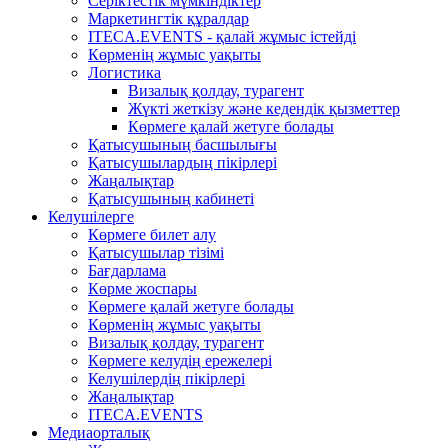
Серіктестік мүмкіндіктер
Маркетингтік құралдар
ITECA.EVENTS - қалай жұмыс істейді
Көрменің жұмыс уақыты
Логистика
Визалық қолдау, турагент
Жүкті жеткізу және кедендік қызметтер
Көрмеге қалай жетуге болады
Қатысушының басшылығы
Қатысушылардың пікірлері
Жаңалықтар
Қатысушының кабинеті
Келушілерге
Көрмеге билет алу
Қатысушылар тізімі
Бағдарлама
Көрме жоспары
Көрмеге қалай жетуге болады
Көрменің жұмыс уақыты
Визалық қолдау, турагент
Көрмеге келудің ережелері
Келушілердің пікірлері
Жаңалықтар
ITECA.EVENTS
Медиаорталық