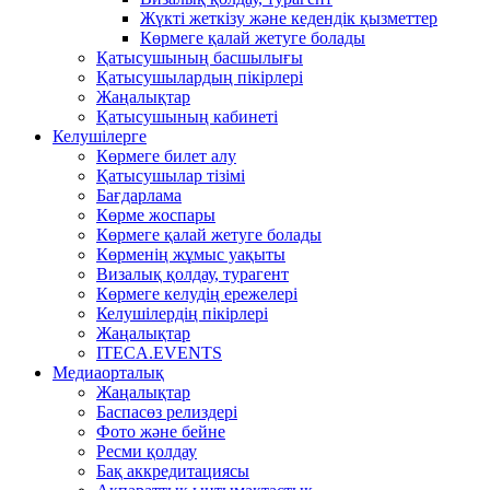
Жүкті жеткізу және кедендік қызметтер
Көрмеге қалай жетуге болады
Қатысушының басшылығы
Қатысушылардың пікірлері
Жаңалықтар
Қатысушының кабинеті
Келушілерге
Көрмеге билет алу
Қатысушылар тізімі
Бағдарлама
Көрме жоспары
Көрмеге қалай жетуге болады
Көрменің жұмыс уақыты
Визалық қолдау, турагент
Көрмеге келудің ережелері
Келушілердің пікірлері
Жаңалықтар
ITECA.EVENTS
Медиаорталық
Жаңалықтар
Баспасөз релиздері
Фото және бейне
Ресми қолдау
Бақ аккредитациясы