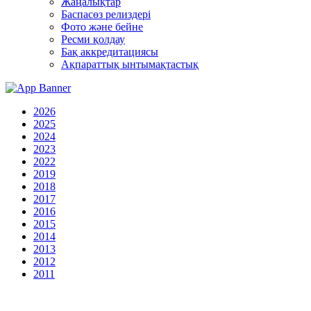
Жаңалықтар
Баспасөз релиздері
Фото және бейне
Ресми қолдау
Бақ аккредитациясы
Ақпараттық ынтымақтастық
2026
2025
2024
2023
2022
2019
2018
2017
2016
2015
2014
2013
2012
2011