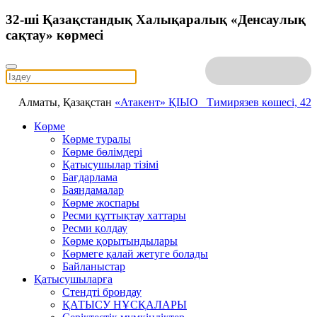
32-ші Қазақстандық Халықаралық «Денсаулық
сақтау» көрмесі
Алматы, Қазақстан
«Атакент» ҚІЫО
Тимирязев көшесі, 42
Көрме
Көрме туралы
Көрме бөлімдері
Қатысушылар тізімі
Бағдарлама
Баяндамалар
Көрме жоспары
Ресми құттықтау хаттары
Ресми қолдау
Көрме қорытындылары
Көрмеге қалай жетуге болады
Байланыстар
Қатысушыларға
Стендті брондау
ҚАТЫСУ НҰСҚАЛАРЫ