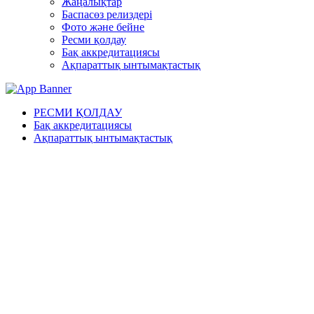
Жаңалықтар
Баспасөз релиздері
Фото және бейне
Ресми қолдау
Бақ аккредитациясы
Ақпараттық ынтымақтастық
РЕСМИ ҚОЛДАУ
Бақ аккредитациясы
Ақпараттық ынтымақтастық