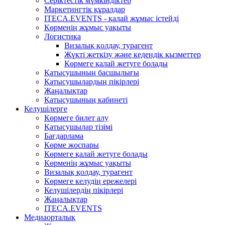
Серіктестік мүмкіндіктер
Маркетингтік құралдар
ITECA.EVENTS - қалай жұмыс істейді
Көрменің жұмыс уақыты
Логистика
Визалық қолдау, турагент
Жүкті жеткізу және кедендік қызметтер
Көрмеге қалай жетуге болады
Қатысушының басшылығы
Қатысушылардың пікірлері
Жаңалықтар
Қатысушының кабинеті
Келушілерге
Көрмеге билет алу
Қатысушылар тізімі
Бағдарлама
Көрме жоспары
Көрмеге қалай жетуге болады
Көрменің жұмыс уақыты
Визалық қолдау, турагент
Көрмеге келудің ережелері
Келушілердің пікірлері
Жаңалықтар
ITECA.EVENTS
Медиаорталық