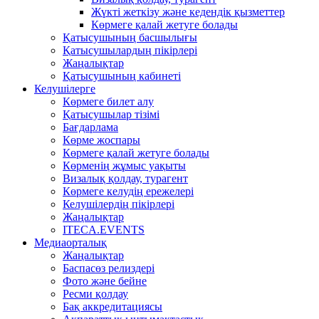
Жүкті жеткізу және кедендік қызметтер
Көрмеге қалай жетуге болады
Қатысушының басшылығы
Қатысушылардың пікірлері
Жаңалықтар
Қатысушының кабинеті
Келушілерге
Көрмеге билет алу
Қатысушылар тізімі
Бағдарлама
Көрме жоспары
Көрмеге қалай жетуге болады
Көрменің жұмыс уақыты
Визалық қолдау, турагент
Көрмеге келудің ережелері
Келушілердің пікірлері
Жаңалықтар
ITECA.EVENTS
Медиаорталық
Жаңалықтар
Баспасөз релиздері
Фото және бейне
Ресми қолдау
Бақ аккредитациясы