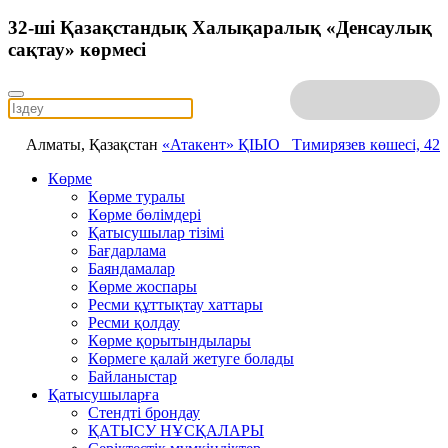
32-ші Қазақстандық Халықаралық «Денсаулық
сақтау» көрмесі
Алматы, Қазақстан
«Атакент» ҚІЫО
Тимирязев көшесі, 42
Көрме
Көрме туралы
Көрме бөлімдері
Қатысушылар тізімі
Бағдарлама
Баяндамалар
Көрме жоспары
Ресми құттықтау хаттары
Ресми қолдау
Көрме қорытындылары
Көрмеге қалай жетуге болады
Байланыстар
Қатысушыларға
Стендті брондау
ҚАТЫСУ НҰСҚАЛАРЫ