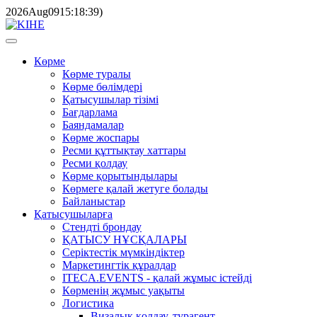
2026
Aug
09
15:18:39
)
Көрме
Көрме туралы
Көрме бөлімдері
Қатысушылар тізімі
Бағдарлама
Баяндамалар
Көрме жоспары
Ресми құттықтау хаттары
Ресми қолдау
Көрме қорытындылары
Көрмеге қалай жетуге болады
Байланыстар
Қатысушыларға
Стендті брондау
ҚАТЫСУ НҰСҚАЛАРЫ
Серіктестік мүмкіндіктер
Маркетингтік құралдар
ITECA.EVENTS - қалай жұмыс істейді
Көрменің жұмыс уақыты
Логистика
Визалық қолдау, турагент