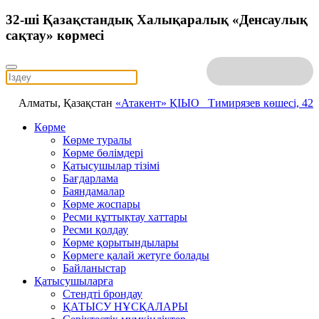
32-ші Қазақстандық Халықаралық «Денсаулық
сақтау» көрмесі
Алматы, Қазақстан
«Атакент» ҚІЫО
Тимирязев көшесі, 42
Көрме
Көрме туралы
Көрме бөлімдері
Қатысушылар тізімі
Бағдарлама
Баяндамалар
Көрме жоспары
Ресми құттықтау хаттары
Ресми қолдау
Көрме қорытындылары
Көрмеге қалай жетуге болады
Байланыстар
Қатысушыларға
Стендті брондау
ҚАТЫСУ НҰСҚАЛАРЫ