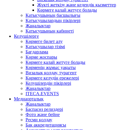
Жүкті жеткізу және кедендік қызметтер
Көрмеге қалай жетуге болады
Қатысушының басшылығы
Қатысушылардың пікірлері
Жаңалықтар
Қатысушының кабинеті
Келушілерге
Көрмеге билет алу
Қатысушылар тізімі
Бағдарлама
Көрме жоспары
Көрмеге қалай жетуге болады
Көрменің жұмыс уақыты
Визалық қолдау, турагент
Көрмеге келудің ережелері
Келушілердің пікірлері
Жаңалықтар
ITECA.EVENTS
Медиаорталық
Жаңалықтар
Баспасөз релиздері
Фото және бейне
Ресми қолдау
Бақ аккредитациясы