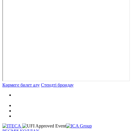
Көрмеге билет алу
Стендті брондау