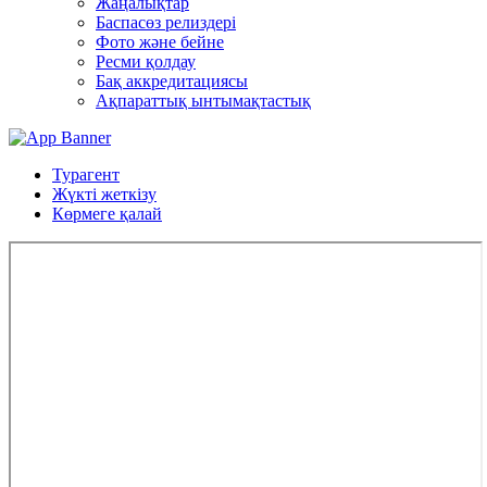
Жаңалықтар
Баспасөз релиздері
Фото және бейне
Ресми қолдау
Бақ аккредитациясы
Ақпараттық ынтымақтастық
Турагент
Жүкті жеткізу
Көрмеге қалай