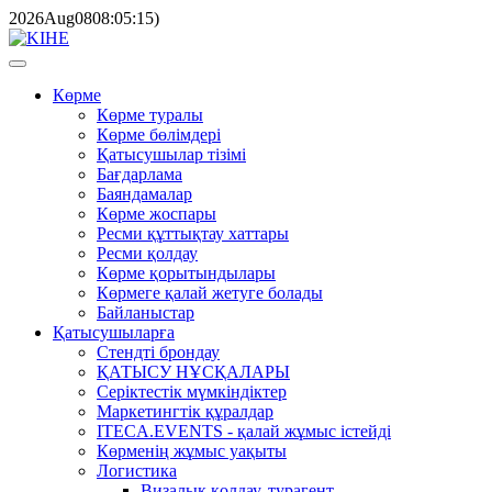
2026
Aug
08
08:05:15
)
Көрме
Көрме туралы
Көрме бөлімдері
Қатысушылар тізімі
Бағдарлама
Баяндамалар
Көрме жоспары
Ресми құттықтау хаттары
Ресми қолдау
Көрме қорытындылары
Көрмеге қалай жетуге болады
Байланыстар
Қатысушыларға
Стендті брондау
ҚАТЫСУ НҰСҚАЛАРЫ
Серіктестік мүмкіндіктер
Маркетингтік құралдар
ITECA.EVENTS - қалай жұмыс істейді
Көрменің жұмыс уақыты
Логистика
Визалық қолдау, турагент