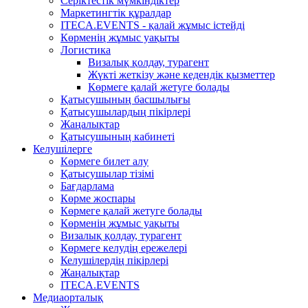
Серіктестік мүмкіндіктер
Маркетингтік құралдар
ITECA.EVENTS - қалай жұмыс істейді
Көрменің жұмыс уақыты
Логистика
Визалық қолдау, турагент
Жүкті жеткізу және кедендік қызметтер
Көрмеге қалай жетуге болады
Қатысушының басшылығы
Қатысушылардың пікірлері
Жаңалықтар
Қатысушының кабинеті
Келушілерге
Көрмеге билет алу
Қатысушылар тізімі
Бағдарлама
Көрме жоспары
Көрмеге қалай жетуге болады
Көрменің жұмыс уақыты
Визалық қолдау, турагент
Көрмеге келудің ережелері
Келушілердің пікірлері
Жаңалықтар
ITECA.EVENTS
Медиаорталық