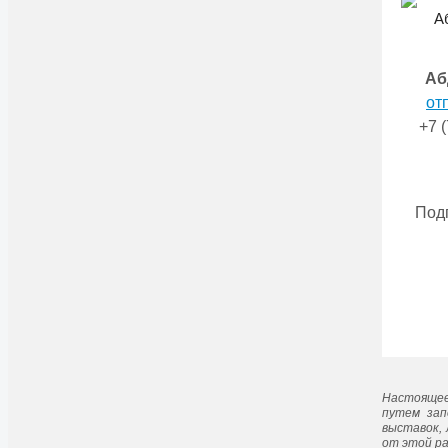
Аб
от
+7 
Под
Настоящee
путeм зап
выставок, 
от этой ра