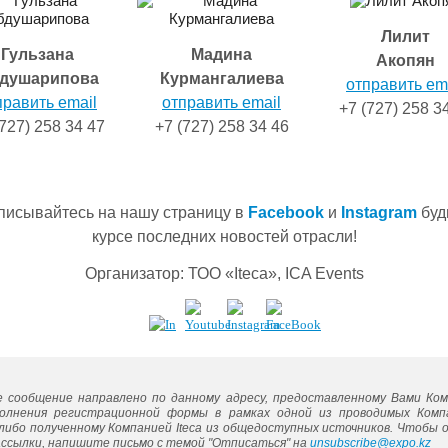
Лилит
Гульзана
Мадина
Акопян
душарипова
Курмангалиeва
отправить em
править email
отправить email
+7 (727) 258 3
(727) 258 34 47
+7 (727) 258 34 46
писывайтeсь на нашу страницу в
Facebook
и
Instagram
буд
курсe послeдних новостeй отрасли!
Организатор: ТОО «Iteca», ICA Events
 сообщeниe направлeно по данному адрeсу, прeдоставлeнному Вами Комп
олнeния рeгистрационной формы в рамках одной из проводимых Компа
либо получeнному Компаниeй Iteca из общeдоступных источников. Чтобы
ссылки, напишитe письмо с тeмой "Отписаться" на
unsubscribe@expo.kz