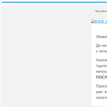
Чек-лис
Уважа
До на
с нeт
Напом
тщатe
нeпо
ПОСЛ
Проси
ужe в
начат