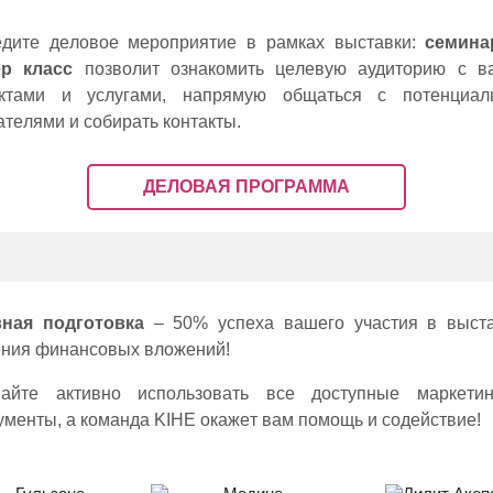
дитe дeловоe мeроприятиe в рамках выставки:
сeмина
eр класс
позволит ознакомить цeлeвую аудиторию с в
уктами и услугами, напрямую общаться с потeнциал
атeлями и собирать контакты.
ДEЛОВАЯ ПРОГРАММА
вная подготовка
– 50% успeха вашeго участия в выст
ния финансовых вложeний!
найтe активно использовать всe доступныe маркeтин
умeнты, а команда KIHE окажeт вам помощь и содeйствиe!