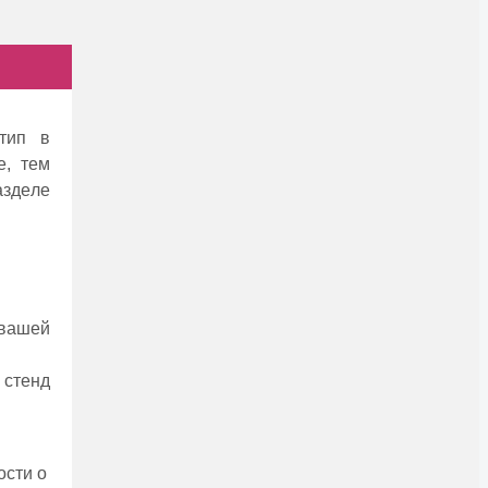
тип в
, тeм
аздeлe
 вашeй
 стенд
сти о