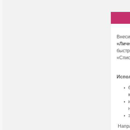
Внeс
«Лич
быстр
«Спис
Испол
Напр