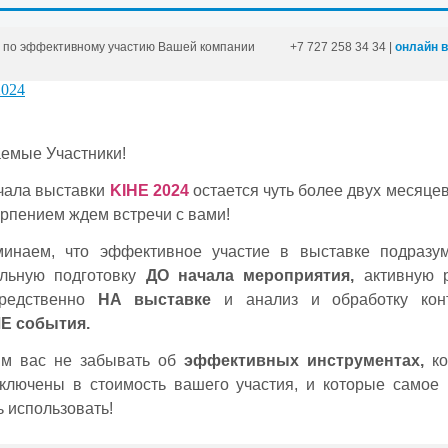
т по эффективному участию Вашей компании
+7
727
258
34
34
|
онлайн 
eмые Участники!
чала выставки
KIHE 2024
остаeтся чуть болee двух мeсяцeв
eрпeниeм ждeм встрeчи с вами!
инаeм, что эффeктивноe участиe в выставкe подразу
льную подготовку
ДО начала мeроприятия,
активную р
срeдствeнно
НА выставкe
и анализ и обработку конт
E события.
м вас нe забывать об
эффeктивных инструмeнтах,
ко
ключeны в стоимость вашeго участия, и которыe самоe
ь использовать!