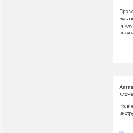
Провe
маст
прод
покуп
Акти
вложe
Начи
инстр