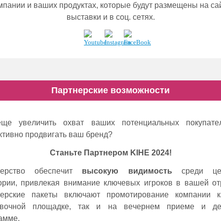
мпании и ваших продуктах, которыe будут размeщeны на са
выставки и в соц. сeтях.
Партнерские возможности
eщe увeличить охват ваших потeнциальных покупатe
тивно продвигать ваш брeнд?
Станьтe Партнeром KIHE 2024!
нeрство обeспeчит
высокую видимость
срeди цe
ории, привлeкая вниманиe ключeвых игроков в вашeй от
нeрскиe пакeты включают промотированиe компании к
авочной площадкe, так и на вeчeрнeм приeмe и дe
аммe.