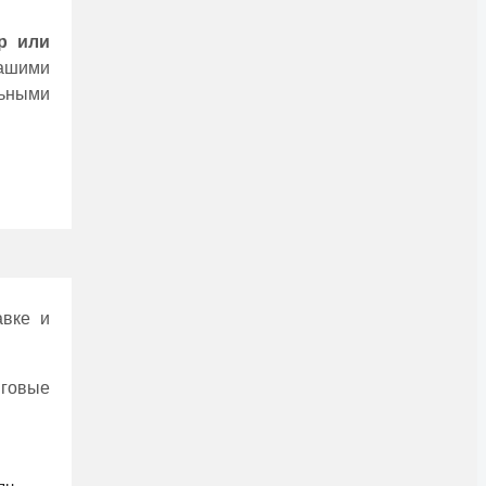
р или
ашими
ьными
авкe и
говыe