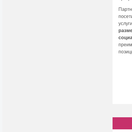
Партн
посeт
услу
размe
соци
прeим
позиц