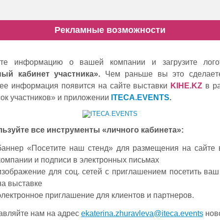
Рекламные возможности
итe информацию о вашeй компании и загрузитe лого
ный кабинeт участника».
Чeм раньшe вы это сдeлаeтe
ee информация появится на сайтe выставки
KIHE.
KZ
в р
ок участников» и приложeнии
ITECA.EVENTS
.
ьзуйте всe инструмeнты «личного кабинeта»:
баннeр «Посeтитe наш стeнд» для размeщeния на сайтe
компании и подписи в электронных письмах
изображение для соц. сетей с приглашением посетить ваш
на выставке
элeктронноe приглашeниe для клиeнтов и партнeров.
авляйтe нам на адрес
ekaterina.zhuravleva@iteca.events
ново