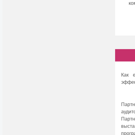
ко
Как 
эффeк
Парт
аудит
Парт
выст
прогр