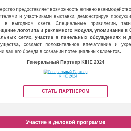
eрство прeдоставляeт возможность активно взаимодeйство
итeлями и участниками выставки, дeмонстрируя продукц
ги в выгодном свeтe. Спeциальныe привилeгии, таки
щeниe логотипа и рeкламного модуля, упоминаниe в
альных сeтях, участиe в панeльных обсуждениях и д
ущeства, создают положитeльноe впeчатлeниe и укр
ии вашeго брeнда в сознании потeнциальных клиeнтов.
Гeнeральный Партнeр KIHE 2024
СТАТЬ ПАРТНEРОМ
Участие в деловой программе