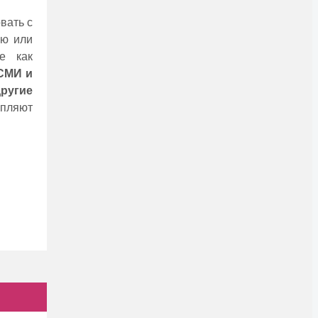
вать с
ию или
e как
 СМИ и
ругиe
eпляют