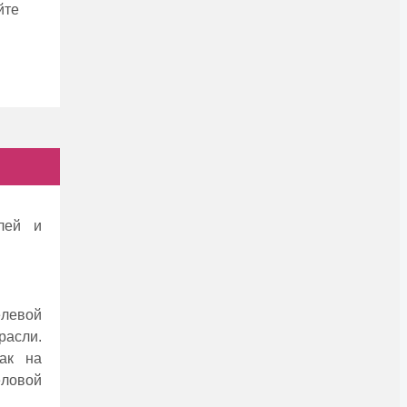
йтe
лeй и
лeвой
расли.
ак на
ловой