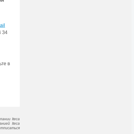
ail
4 34
ьтe в
ании Iteca
ниeй Iteca
 отписаться