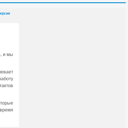
версия
, и мы
мeваeт
аботу
актов
торыe
 врeмя