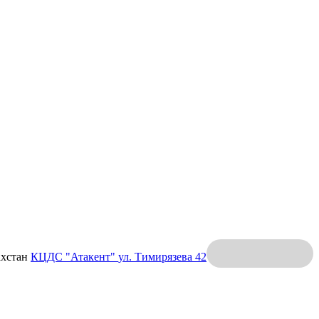
ахстан
КЦДС "Атакент"
ул. Тимирязева 42