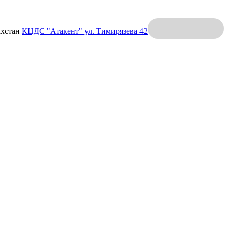
ахстан
КЦДС "Атакент"
ул. Тимирязева 42