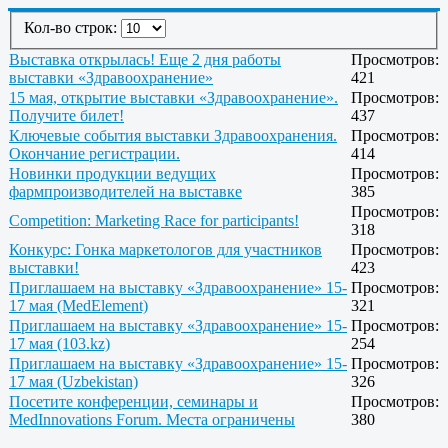
Кол-во строк:
Выставка открылась! Еще 2 дня работы
Просмотров:
выставки «Здравоохранение»
421
15 мая, открытие выставки «Здравоохранение».
Просмотров:
Получите билет!
437
Ключевые события выставки Здравоохранения.
Просмотров:
Окончание регистрации.
414
Новинки продукции ведущих
Просмотров:
фармпроизводителей на выставке
385
Просмотров:
Competition: Marketing Race for participants!
318
Конкурс: Гонка маркетологов для участников
Просмотров:
выставки!
423
Приглашаем на выставку «Здравоохранение» 15-
Просмотров:
17 мая (MedElement)
321
Приглашаем на выставку «Здравоохранение» 15-
Просмотров:
17 мая (103.kz)
254
Приглашаем на выставку «Здравоохранение» 15-
Просмотров:
17 мая (Uzbekistan)
326
Посетите конференции, семинары и
Просмотров:
MedInnovations Forum. Места ограничены
380