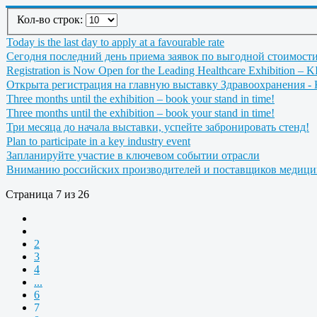
Кол-во строк:
Today is the last day to apply at a favourable rate
Сегодня последний день приема заявок по выгодной стоимост
Registration is Now Open for the Leading Healthcare Exhibition – 
Открыта регистрация на главную выставку Здравоохранения -
Three months until the exhibition – book your stand in time!
Three months until the exhibition – book your stand in time!
Три месяца до начала выставки, успейте забронировать стенд!
Plan to participate in a key industry event
Запланируйте участие в ключевом событии отрасли
Вниманию российских производителей и поставщиков медици
Страница 7 из 26
2
3
4
...
6
7