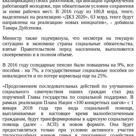
квалификации) своих работников, организации профобучения
работающей молодежи, при обязательном условии сохранения
за ними рабочих мест. В 2016 году из 100,8 млрд. тенге,
выделенных на реализацию «ДКЗ 2020», 63 млрд. тенге будут
направлены на реализацию новых инициатив», - добавила
Тамара Дуйсенова.
Министр также подчеркнула, что несмотря на текущую
ситуацию в экономике страны социальные обязательства,
взятые Правительством перед населением, выполняются
своевременно и в полном объеме.
В 2016 году солидарные пенсии были повышены на 9%, все
пособия - на 7%, а государственные социальные пособия по
инвалидности и по потере кормильца еще на 25%.
«Продолжением последовательных действий по улучшению
социального самочувствия наших граждан стал ряд
поручений Главы государства по социальной поддержке. В
рамках реализации Плана Нации «100 конкретных шагов» с 1
января 2018 года три вида социальной помощи,
выплачиваемые в настоящее время малообеспеченным
гражданам, будут трансформированы в адресную социальную
помощь (далее - АСП) в новом формате. Она будет
предоставляться только при условии активного участия
трудоспособных членов семьи в программах содействия