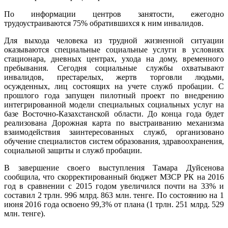
По информации центров занятости, ежегодно
трудоустраиваются 75% обратившихся к ним инвалидов.
Для выхода человека из трудной жизненной ситуации
оказываются специальные социальные услуги в условиях
стационара, дневных центрах, ухода на дому, временного
пребывания. Сегодня социальные службы охватывают
инвалидов, престарелых, жертв торговли людьми,
осужденных, лиц состоящих на учете служб пробации. С
прошлого года запущен пилотный проект по внедрению
интегрированной модели специальных социальных услуг на
базе Восточно-Казахстанской области. До конца года будет
реализована Дорожная карта по выстраиванию механизма
взаимодействия заинтересованных служб, организовано
обучение специалистов систем образования, здравоохранения,
социальной защиты и служб пробации.
В завершение своего выступления Тамара Дуйсенова
сообщила, что скорректированный бюджет МЗСР РК на 2016
год в сравнении с 2015 годом увеличился почти на 33% и
составил 2 трлн. 996 млрд. 863 млн. тенге. По состоянию на 1
июня 2016 года освоено 99,3% от плана (1 трлн. 251 млрд. 529
млн. тенге).